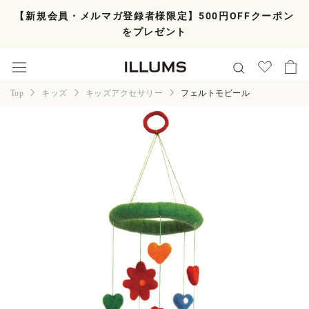
ス
【新規会員・メルマガ登録者様限定】500円OFFクーポン
キ
をプレゼント
ッ
プ
し
て
コ
Top
キッズ
キッズアクセサリー
フェルトモビール
ン
テ
ン
ツ
に
移
動
す
る