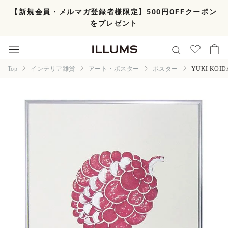
ス
【新規会員・メルマガ登録者様限定】500円OFFクーポン
キ
をプレゼント
ッ
プ
し
て
コ
Top
インテリア雑貨
アート・ポスター
ポスター
YUKI KOI
ン
テ
ン
ツ
に
移
動
す
る