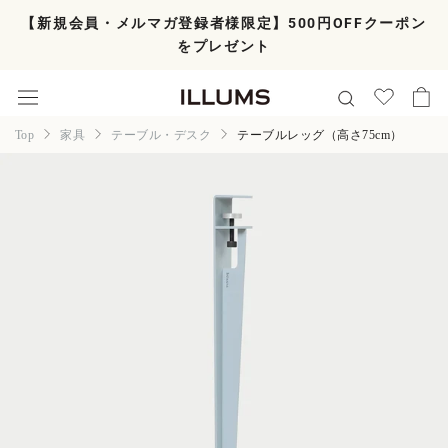
ス
【新規会員・メルマガ登録者様限定】500円OFFクーポン
キ
をプレゼント
ッ
プ
し
て
コ
Top
家具
テーブル・デスク
テーブルレッグ（高さ75cm）
ン
テ
ン
ツ
に
移
動
す
る