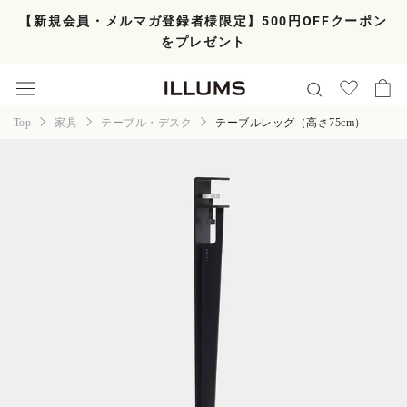
ス
【新規会員・メルマガ登録者様限定】500円OFFクーポン
キ
をプレゼント
ッ
プ
し
て
コ
Top
家具
テーブル・デスク
テーブルレッグ（高さ75cm）
ン
テ
ン
ツ
に
移
動
す
る