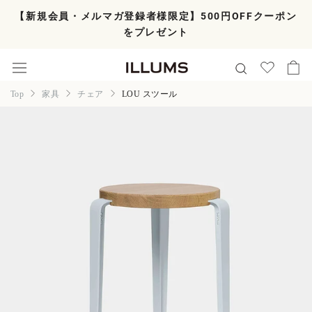
ス
【新規会員・メルマガ登録者様限定】500円OFFクーポン
キ
をプレゼント
ッ
プ
し
て
コ
Top
家具
チェア
LOU スツール
ン
テ
ン
ツ
に
移
動
す
る