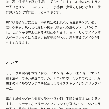
は、高い保湿力で唇を保護し、柔らかくします。心地よいシトラス
の香りとメントールのフレッシュな感触、少量でも伸びが良く、唇
に負担をかけずに塗ることができます。
風邪や鼻炎などによる口や鼻周辺の肌荒れから皮膚をケア。強い日
差しや寒さ、風などの厳しい気候に曝される唇のダメージをケア
し、なめらかで光沢のある状態に保ちます。また、リップメイク前
のベースメイクにも最適。保湿効果があり、唇を整えてメイクがし
やすくなります。
オレア
オリーブ果実油を豊富に含み、ヒマシ油、ホホバ種子油、ヒマワリ
種子油や、ウルシ果皮ロウ、カルナウバロウ、ミツロウなど、天然
由来のオイルやワックスを配合したモイスチャライジングリップバ
ーム。
寒さや乾燥などから影響を受けた唇や顔、手肌を修復するのを助け
ます。フルーティなグリーンとフレッシュな香りの中に甘いバニラ
の香り。季節を問わず、毎日のリップケアにおすすめです。