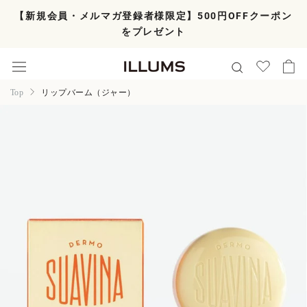
ス
【新規会員・メルマガ登録者様限定】500円OFFクーポン
キ
をプレゼント
ッ
プ
し
て
コ
Top
リップバーム（ジャー）
ン
テ
ン
ツ
に
移
動
す
る