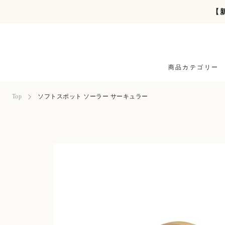
ス
【
キ
ッ
プ
し
て
商品カテゴリー
コ
ン
テ
Top
ソフトスポット ソーラー サーキュラー
ン
ツ
に
移
動
す
る