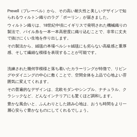
Prevell（プレーベル）から、その高い耐久性と美しいデザインで知
られるウィルトン織りのラグ「ポーリン」が届きました。
ウィルトン織りは、18世紀中頃にイギリスで発明された機械織りの
製法で、パイル糸を一本一本高密度に織り込むことで、非常に丈夫
で抜けにくい生地を作り出します。
その製法から、絨毯の本場ペルシャ絨毯にも劣らない高級感と重厚
感、そして繊細な模様を表現することが可能です。
洗練された幾何学模様と落ち着いたカラーリングが特徴で、リビン
グやダイニングの中心に敷くことで、空間全体を上品で心地よい雰
囲気に変えてくれます。
その普遍的なデザインは、北欧モダンやシンプル、ナチュラル、ク
ラシックなど、どんなインテリアにも驚くほど調和します。
豊かな風合いと、ふんわりとした踏み心地は、おうち時間をより一
層心安らぐ豊かなものにしてくれるでしょう。