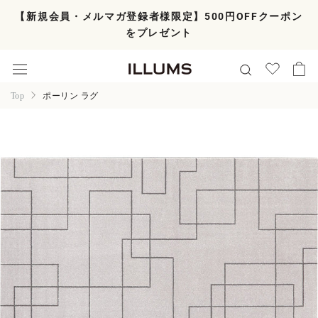
ス
【新規会員・メルマガ登録者様限定】500円OFFクーポン
キ
をプレゼント
ッ
プ
し
て
コ
Top
ポーリン ラグ
ン
テ
ン
ツ
に
移
動
す
る