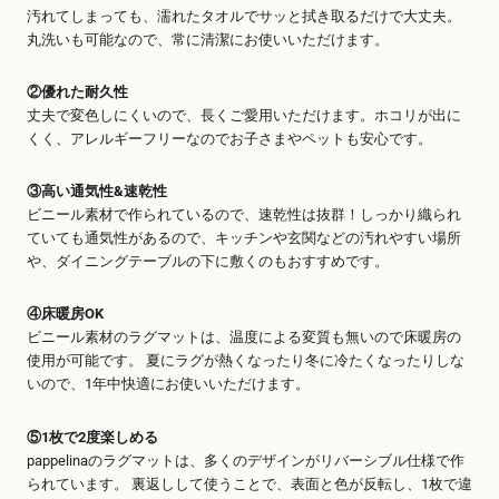
汚れてしまっても、濡れたタオルでサッと拭き取るだけで大丈夫。
丸洗いも可能なので、常に清潔にお使いいただけます。
②優れた耐久性
丈夫で変色しにくいので、長くご愛用いただけます。ホコリが出に
くく、アレルギーフリーなのでお子さまやペットも安心です。
③高い通気性&速乾性
ビニール素材で作られているので、速乾性は抜群！しっかり織られ
ていても通気性があるので、キッチンや玄関などの汚れやすい場所
や、ダイニングテーブルの下に敷くのもおすすめです。
④床暖房OK
ビニール素材のラグマットは、温度による変質も無いので床暖房の
使用が可能です。 夏にラグが熱くなったり冬に冷たくなったりしな
いので、1年中快適にお使いいただけます。
⑤1枚で2度楽しめる
pappelinaのラグマットは、多くのデザインがリバーシブル仕様で作
られています。 裏返しして使うことで、表面と色が反転し、1枚で違