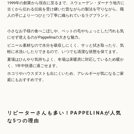
1999年の創業から現在に至るまで、スウェーデン・ダーナラ地方に
古くから伝わる伝統を受け継いだ昔ながらの製法を守りながら、職
人の手により一つひとつ丁寧に織られているラグブランド。
小さなお子様の食べこぼしや、ペットの毛やちょっとした汚れも気
にせず使えるのがPappelinaの大きな魅力。
ビニール素材なので水分を吸収しにくく、サッと拭き取ったり、気
軽に水洗いしたりできるので、いつでも清潔な状態を保てます。
夏場はひんやり気持ちよく、冬場は床暖房に対応しているため暖か
く、1年中快適に過ごせます。
ホコリやハウスダストも出にくいため、アレルギーが気になるご家
庭にもおすすめです。
リピーターさんも多い！PAPPELINAが人気
な5つの理由