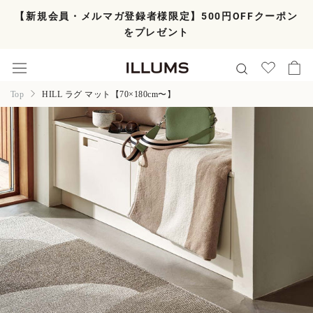
ス
【新規会員・メルマガ登録者様限定】500円OFFクーポン
キ
をプレゼント
ッ
プ
し
て
コ
Top
HILL ラグ マット【70×180cm〜】
ン
テ
ン
ツ
に
移
動
す
る