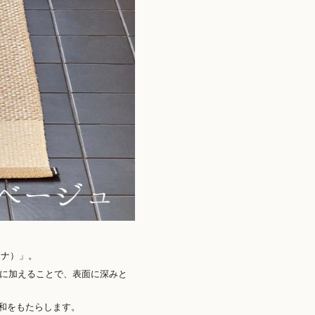
リナ）」。
味に加えることで、表面に深みと
和をもたらします。