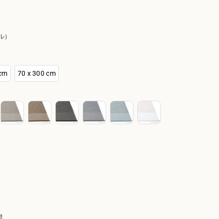
ル）
 cm
70 x 300 cm
間