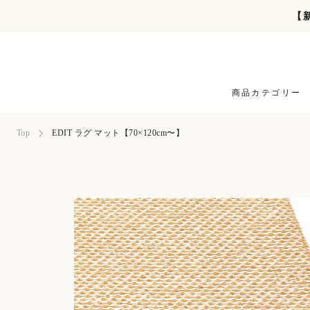
ス
【
キ
ッ
プ
し
て
商品カテゴリー
コ
ン
テ
Top
EDIT ラグ マット【70×120cm〜】
ン
ツ
に
移
動
す
る