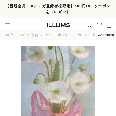
ス
【新規会員・メルマガ登録者様限定】500円OFFクーポン
キ
をプレゼント
ッ
プ
し
て
コ
Top
インテリア雑貨
アート・ポスター
ポスター
Vase Substitu
ン
テ
ン
ツ
に
移
動
す
る