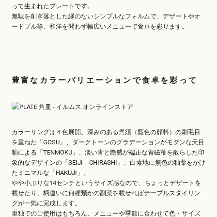
って生まれたプレートです。
無駄を削ぎ落とした縁のないシンプルなフォルムで、デザートやオ
ードブル等、和洋を問わず幅広いメニューで食卓を彩ります。
豊富なカラーバリエーションで食卓を彩って
カラーリングは４色展開。深みのある呉須（藍色の顔料）の刷毛目
を重ねた「GOSU」、ダークトーンのグラデーションがモダンな天目
釉による「TENMOKU」、淡い青と艶感が端正な青磁釉を散らした印
象的なデザインの「SEIJI CHIRASHI」、白素地に無色の釉薬をかけ
たミニマルな「HAKUJI」。
やや小ぶりな14センチというサイズ感なので、ちょっとデザートを
載せたり、柄違いに何種類かの副菜を載せればテーブルスタイリン
グが一気に完成します。
単独でのご使用はもちろん、メニューや季節に合わせて色・サイズ