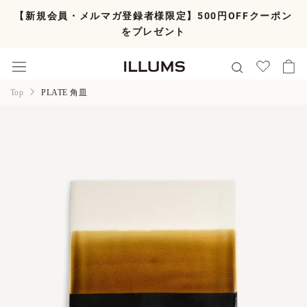
ス
【新規会員・メルマガ登録者様限定】500円OFFクーポン
キ
をプレゼント
ッ
プ
し
て
コ
Top
PLATE 角皿
ン
テ
ン
ツ
に
移
動
す
る