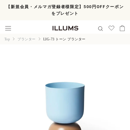
ス
【新規会員・メルマガ登録者様限定】500円OFFクーポン
キ
をプレゼント
ッ
プ
し
て
コ
Top
プランター
LIG-73 トーン プランター
ン
テ
ン
ツ
に
移
動
す
る