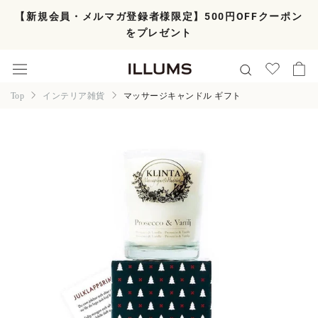
ス
【新規会員・メルマガ登録者様限定】500円OFFクーポン
キ
をプレゼント
ッ
プ
し
て
コ
Top
インテリア雑貨
マッサージキャンドル ギフト
ン
テ
ン
ツ
に
移
動
す
る