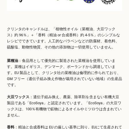
クリンタのキャンドルは、「植物性オイル（菜種油、大豆ワック
ス）約 96％」＋「香料（精油 or 合成香料）約 4-5％」のシンプルな
レシピでできています。人工的なパラベンなどの防腐材、着色料、
硫酸塩、動物性物質、その他の添加物は一切使用していません。
菜種油
：食品用として優先的に製造された菜種油を使用していま
す。菜種はイギリス、デンマーク、ポーランドから調達していま
す。EU 製品として、クリンタ社の菜種油は倫理的に作られており、
GM フリー（遺伝子組み換え作物が栽培されていない地域）の生産品
です。
大豆ワックス
：遺伝子組み換え、農薬、除草剤を含まない有機大豆
製品である「EcoSoya」と認定されています。「EcoSoya」の大豆ワ
ックスは、100％有機物で鉱物によるオイルやミツロウは含まれてい
ません。
香料
：精油と合成香料は EU の厳しい基準に則り、EUにて生産されて