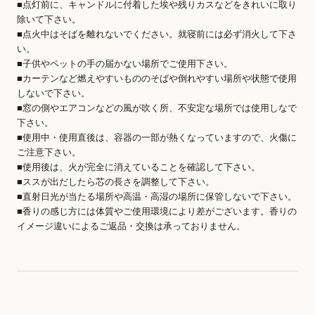
■点灯前に、キャンドルに付着した埃や残りカスなどをきれいに取り
除いて下さい。
■点火中はそばを離れないでください。就寝前には必ず消火して下さ
い。
■子供やペットの手の届かない場所でご使用下さい。
■カーテンなど燃えやすいもののそばや倒れやすい場所や状態で使用
しないで下さい。
■窓の側やエアコンなどの風が吹く所、不安定な場所では使用しなで
下さい。
■使用中・使用直後は、容器の一部が熱くなっていますので、火傷に
ご注意下さい。
■使用後は、火が完全に消えていることを確認して下さい。
■ススが出だしたら芯の長さを調整して下さい。
■直射日光が当たる場所や高温・高湿の場所に保管しないで下さい。
■香りの感じ方には体質やご使用環境により差がございます。香りの
イメージ違いによるご返品・交換は承っておりません。