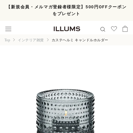
ス
【新規会員・メルマガ登録者様限定】500円OFFクーポン
キ
をプレゼント
ッ
プ
し
て
コ
Top
インテリア雑貨
カステヘルミ キャンドルホルダー
ン
テ
ン
ツ
に
移
動
す
る